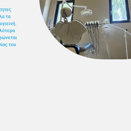
τητες
λα τα
γιεινή.
ηλότερα
ρφώνεται
ίας του