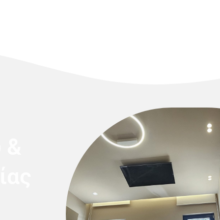
 &
ίας