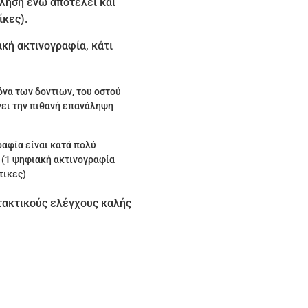
όληση ενώ αποτελεί και
ίκες).
ακή ακτινογραφία, κάτι
όνα των δοντιων, του οστού
νει την πιθανή επανάληψη
ραφία είναι κατά πολύ
 (1 ψηφιακή ακτινογραφία
τικες)
τακτικούς ελέγχους καλής