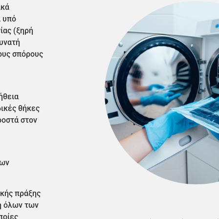
ικά
α υπό
ίας (ξηρή
δυνατή
ους σπόρους
ήθεια
δικές θήκες
ροστά στον
των
ικής πράξης
η όλων των
ποίες