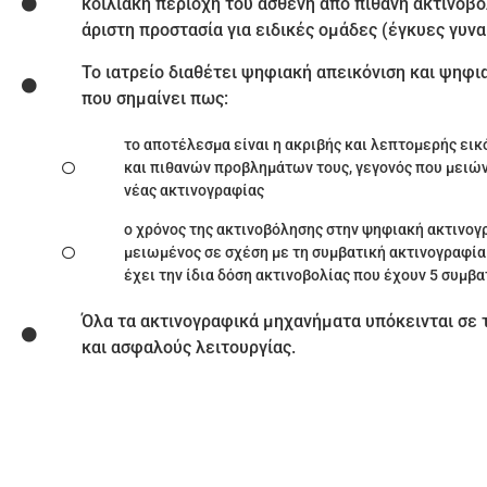
κοιλιακή περιοχή του ασθενή από πιθανή ακτινοβ
άριστη προστασία για ειδικές ομάδες (έγκυες γυνα
Το ιατρείο διαθέτει ψηφιακή απεικόνιση και ψηφι
που σημαίνει πως:
το αποτέλεσμα είναι η ακριβής και λεπτομερής εικ
και πιθανών προβλημάτων τους, γεγονός που μειώ
νέας ακτινογραφίας
ο χρόνος της ακτινοβόλησης στην ψηφιακή ακτινογ
μειωμένος σε σχέση με τη συμβατική ακτινογραφία
έχει την ίδια δόση ακτινοβολίας που έχουν 5 συμβα
Όλα τα ακτινογραφικά μηχανήματα υπόκεινται σε 
και ασφαλούς λειτουργίας.