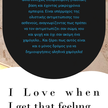
βάση και έχοντας μακροχρόνια
εμπειρία. Είναι υπέρμαχος της
ολιστικής αντιμετώπισης του
ασθενούς, αναγνωρίζοντας πως πρέπει
να τον αντιμετωπίζει σαν σώμα, νου
και ψυχή και όχι σαν ακόμη ένα
χαμόγελο… Και ξέρει πως αυτός είναι
και ο μόνος δρόμος για να
δημιουργήσεις αληθινά χαμόγελα!