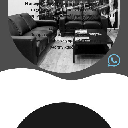
Η απόφασή σας να κάνετε μια νέα αρχή για
το χαμόγελό σας είναι ένα ραντεβού
συμβουλευτικής καθοδήγησης μακριά!
Εξειδίκευσή μας;
Περιμένοντας το φλας στην επόμενη
φωτογραφία σας, να χαμογελάτε με όλη
σας την καρδιά!