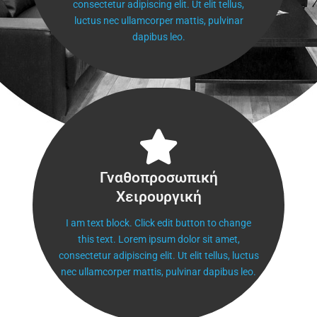
consectetur adipiscing elit. Ut elit tellus,
luctus nec ullamcorper mattis, pulvinar
dapibus leo.
Γναθοπροσωπική
Γναθοπροσωπική
Χειρουργική
Χειρουργική
I am text block. Click edit button to change
this text. Lorem ipsum dolor sit amet,
consectetur adipiscing elit. Ut elit tellus, luctus
nec ullamcorper mattis, pulvinar dapibus leo.