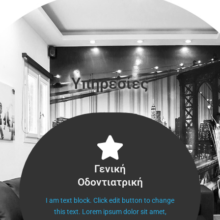
Υπηρεσίες
Γενική
Οδοντιατρική
Γενική
Οδοντιατρική
I am text block. Click edit button to change
this text. Lorem ipsum dolor sit amet,